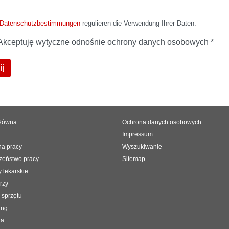
 Datenschutzbestimmungen
regulieren die Verwendung Ihrer Daten.
Akceptuję wytyczne odnośnie ochrony danych osobowych
*
ij
główna
Ochrona danych osobowych
Impressum
a pracy
Wyszukiwanie
zeństwo pracy
Sitemap
 lekarskie
rzy
 sprzętu
ing
ia