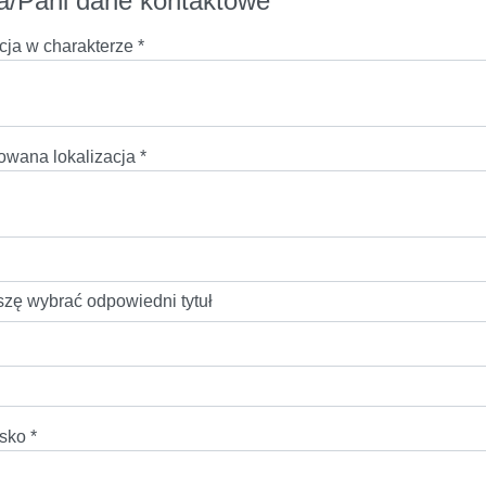
a/Pani dane kontaktowe
cja w charakterze
*
owana lokalizacja
*
isko
*