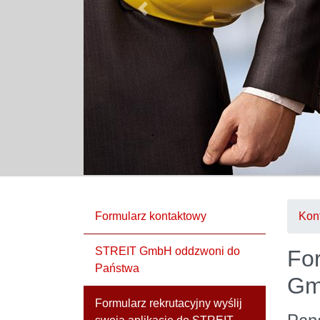
Previous
Formularz kontaktowy
Kon
STREIT GmbH oddzwoni do
For
Państwa
G
Formularz rekrutacyjny wyślij