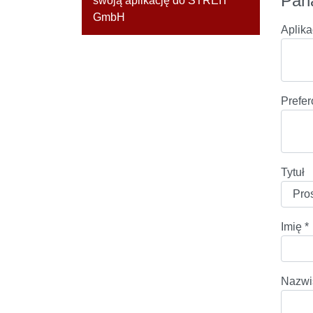
Pan
swoją aplikację do STREIT
GmbH
Aplika
Prefer
Tytuł
Imię
*
Nazw