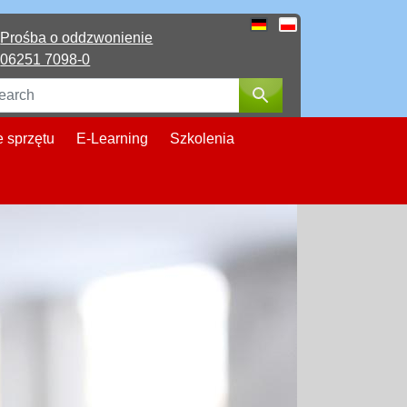
Prośba o oddzwonienie
Deutsch
Polski
06251 7098-0
Search
e sprzętu
E-Learning
Szkolenia