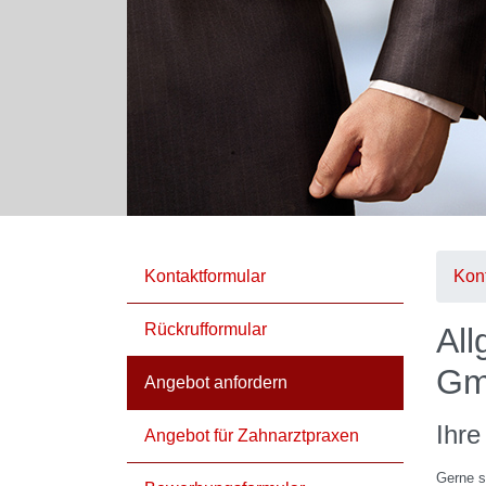
Kontaktformular
Kon
Rückrufformular
Al
Gm
Angebot anfordern
Ihre
Angebot für Zahnarztpraxen
Gerne se