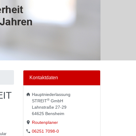
Kontaktdaten
EIT
Hauptniederlassung
®
STREIT
GmbH
Lahnstraße 27-29
64625
Bensheim
Routenplaner
06251 7098-0
ular