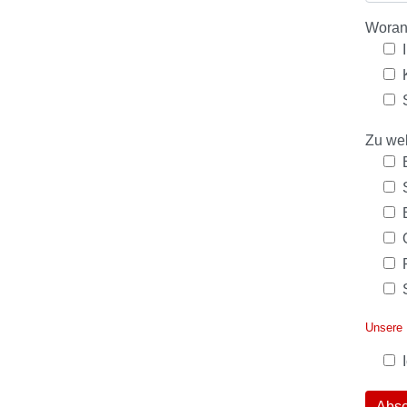
Woran
Zu we
Unsere
Abs