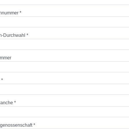
onnummer
*
on-Durchwahl
*
ummer
l
*
Branche
*
sgenossenschaft
*