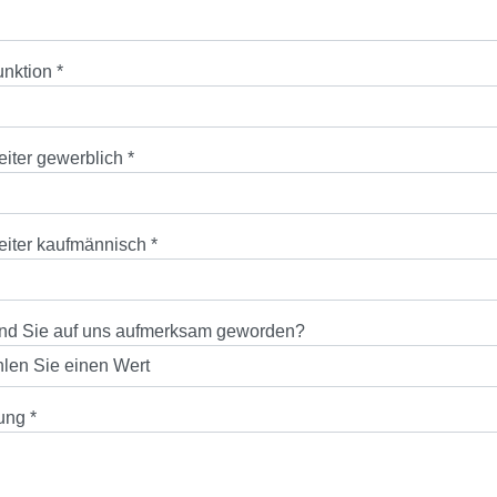
unktion
*
eiter gewerblich
*
eiter kaufmännisch
*
ind Sie auf uns aufmerksam geworden?
lung
*