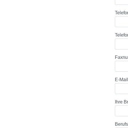
Telef
Telef
Faxn
E-Mai
Ihre 
Beruf