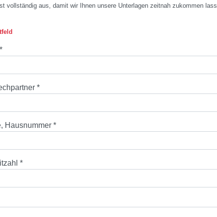
st vollständig aus, damit wir Ihnen unsere Unterlagen zeitnah zukommen las
tfeld
*
echpartner
*
e, Hausnummer
*
itzahl
*