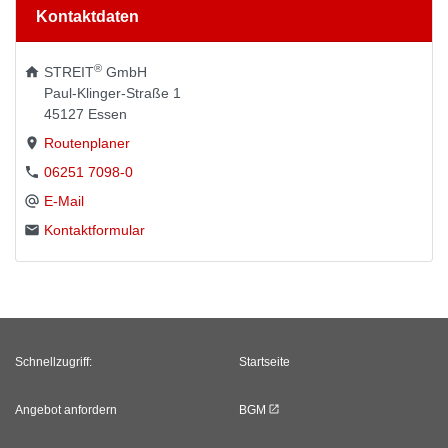
Kontaktdaten
®
STREIT
GmbH
Paul-Klinger-Straße 1
45127
Essen
Routenplaner
06251 7098-0
E-Mail
Kontaktformular
Schnellzugriff:
Startseite
Angebot anfordern
BGM